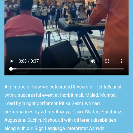
A glimpse of how we celebrated 8 years of Pehli Baarish
with a successful event at Inorbit mall, Malad, Mumbai.
Lead by Singer performer Ritika Sahni, we had
performances by artists Ananya, Gauri, Shafaq, Sarafaraz,
Augustine, Sachin, Kishor, all with different disabilities
along with our Sign Language interpreter Ashwini.